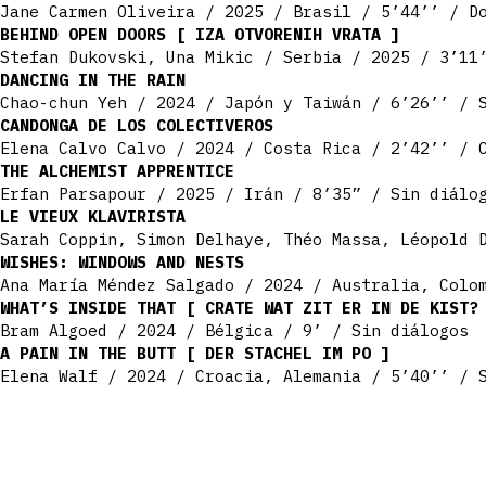
Jane Carmen Oliveira / 2025 / Brasil / 5’44’’ / Do
BEHIND OPEN DOORS [ IZA OTVORENIH VRATA ]
Stefan Dukovski, Una Mikic / Serbia / 2025 / 3’11’
DANCING IN THE RAIN
Chao-chun Yeh / 2024 / Japón y Taiwán / 6’26’’ / S
CANDONGA DE LOS COLECTIVEROS
Elena Calvo Calvo / 2024 / Costa Rica / 2’42’’ / C
THE ALCHEMIST APPRENTICE
Erfan Parsapour / 2025 / Irán / 8’35” / Sin diálog
LE VIEUX KLAVIRISTA
Sarah Coppin, Simon Delhaye, Théo Massa, Léopold D
WISHES: WINDOWS AND NESTS
Ana María Méndez Salgado / 2024 / Australia, Colo
WHAT’S INSIDE THAT [ CRATE WAT ZIT ER IN DE KIST?
Bram Algoed / 2024 / Bélgica / 9’ / Sin diálogos​
A PAIN IN THE BUTT [ DER STACHEL IM PO ]
Elena Walf / 2024 / Croacia, Alemania / 5’40’’ / 