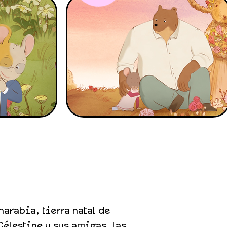
harabia, tierra natal de
Célestine y sus amigas, las