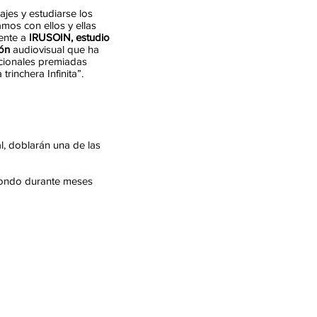
jes y estudiarse los
mos con ellos y ellas
ente a
IRUSOIN, estudio
ón
audiovisual que ha
cionales premiadas
trinchera Infinita”.
l, doblarán una de las
a fondo durante meses